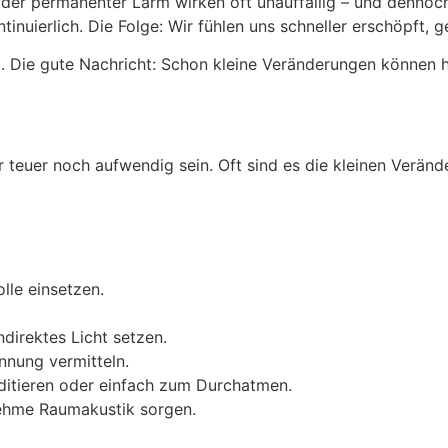
 oder permanenter Lärm wirken oft unauffällig – und dennoch
inuierlich. Die Folge: Wir fühlen uns schneller erschöpft, ge
 Die gute Nachricht: Schon kleine Veränderungen können h
euer noch aufwendig sein. Oft sind es die kleinen Veränd
lle einsetzen.
direktes Licht setzen.
nnung vermitteln.
ditieren oder einfach zum Durchatmen.
nehme Raumakustik sorgen.