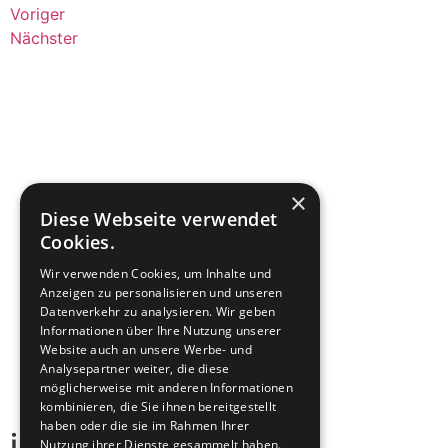
Voriger
Nächster
×
Diese Webseite verwendet
Cookies.
Wir verwenden Cookies, um Inhalte und
Anzeigen zu personalisieren und unseren
Datenverkehr zu analysieren. Wir geben
Informationen über Ihre Nutzung unserer
Website auch an unsere Werbe- und
Analysepartner weiter, die diese
möglicherweise mit anderen Informationen
kombinieren, die Sie ihnen bereitgestellt
haben oder die sie im Rahmen Ihrer
incolere
Nutzung ihrer Dienste gesammelt haben.